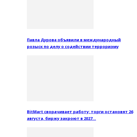
Павла Дурова объявили в международный
розыск по делу о содействии терроризму
BitMart сворачивает работу: торги остановят 26
августа, биржу закроют в 2027…