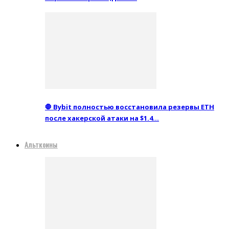
🛑 Bybit полностью восстановила резервы ETH
после хакерской атаки на $1.4…
Альткоины