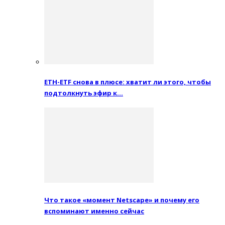
ETH-ETF снова в плюсе: хватит ли этого, чтобы
подтолкнуть эфир к…
Что такое «момент Netscape» и почему его
вспоминают именно сейчас