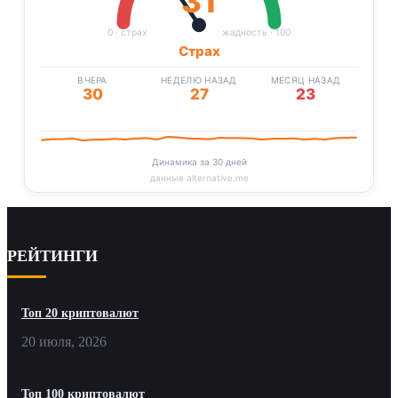
31
0 · страх
жадность · 100
Страх
ВЧЕРА
НЕДЕЛЮ НАЗАД
МЕСЯЦ НАЗАД
30
27
23
Динамика за 30 дней
данные alternative.me
РЕЙТИНГИ
Топ 20 криптовалют
20 июля, 2026
Топ 100 криптовалют