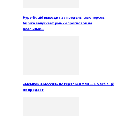
Hyperliquid выходит за пределы фьючерсов:
биржа запускает рынки прогнозов на
реальные…
«Мемкоин-мессия» потерял $60 млн — но всё ещё
не продаёт