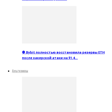
🛑 Bybit полностью восстановила резервы ETH
после хакерской атаки на $1.4…
Альткоины