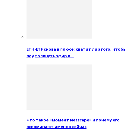
ETH-ETF снова в плюсе: хватит ли этого, чтобы
подтолкнуть эфир к…
Что такое «момент Netscape» и почему его
вспоминают именно сейчас