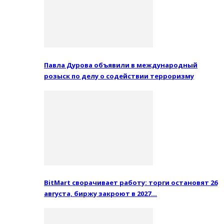
Павла Дурова объявили в международный
розыск по делу о содействии терроризму
BitMart сворачивает работу: торги остановят 26
августа, биржу закроют в 2027…