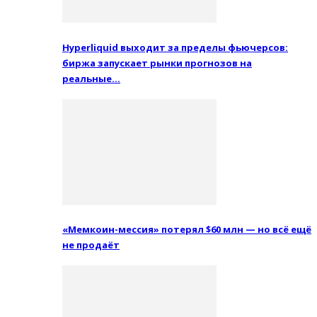
Hyperliquid выходит за пределы фьючерсов:
биржа запускает рынки прогнозов на
реальные…
«Мемкоин-мессия» потерял $60 млн — но всё ещё
не продаёт