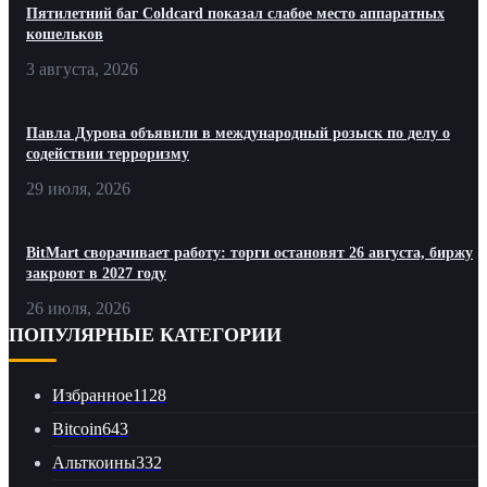
Пятилетний баг Coldcard показал слабое место аппаратных
кошельков
3 августа, 2026
Павла Дурова объявили в международный розыск по делу о
содействии терроризму
29 июля, 2026
BitMart сворачивает работу: торги остановят 26 августа, биржу
закроют в 2027 году
26 июля, 2026
ПОПУЛЯРНЫЕ КАТЕГОРИИ
Избранное
1128
Bitcoin
643
Альткоины
332