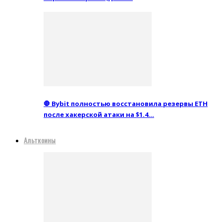
🛑 Bybit полностью восстановила резервы ETH
после хакерской атаки на $1.4…
Альткоины