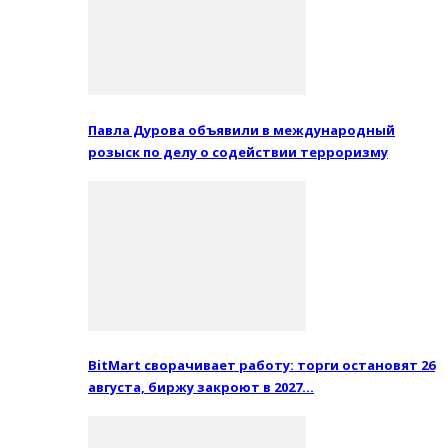
Павла Дурова объявили в международный
розыск по делу о содействии терроризму
BitMart сворачивает работу: торги остановят 26
августа, биржу закроют в 2027…