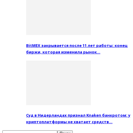
BitMEX закрывается после 11 лет работы: конец
биржи, которая изменила рынок…
Суд в Нидерландах признал Knaken банкротом: у
криптоплатформы не хватает средств…