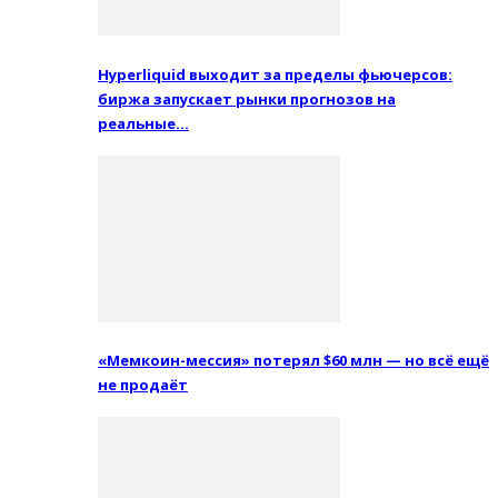
Hyperliquid выходит за пределы фьючерсов:
биржа запускает рынки прогнозов на
реальные…
«Мемкоин-мессия» потерял $60 млн — но всё ещё
не продаёт