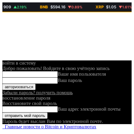
9
BNB
$594.16
XRP
$1.05
▲2.19%
▼0.89%
▼1.61%
войти в систему
Добро пожаловать! Войдите в свою учётную запись
Ваше имя пользователя
Ваш пароль
Забыли пароль? получить помощь
восстановление пароля
Восстановите свой пароль
Ваш адрес электронной почты
Пароль будет выслан Вам по электронной почте.
Главные новости о Bitcoin и Криптовалютах