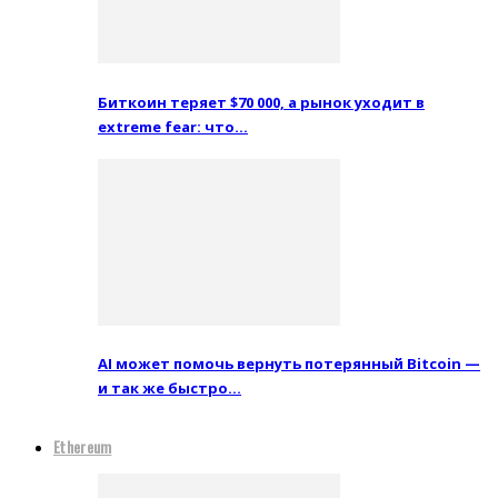
Биткоин теряет $70 000, а рынок уходит в
extreme fear: что…
AI может помочь вернуть потерянный Bitcoin —
и так же быстро…
Ethereum