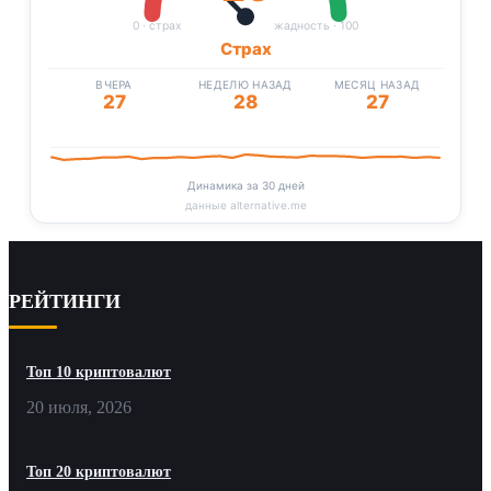
0 · страх
жадность · 100
Страх
ВЧЕРА
НЕДЕЛЮ НАЗАД
МЕСЯЦ НАЗАД
27
28
27
Динамика за 30 дней
данные alternative.me
РЕЙТИНГИ
Топ 10 криптовалют
20 июля, 2026
Топ 20 криптовалют