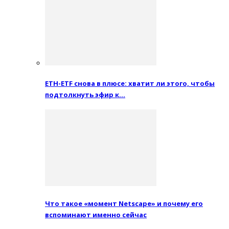
ETH-ETF снова в плюсе: хватит ли этого, чтобы
подтолкнуть эфир к…
Что такое «момент Netscape» и почему его
вспоминают именно сейчас