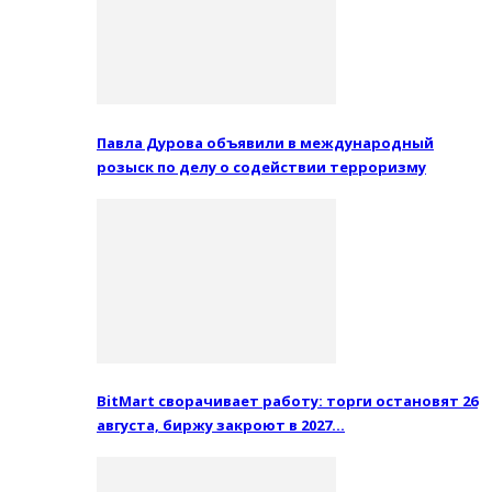
Павла Дурова объявили в международный
розыск по делу о содействии терроризму
BitMart сворачивает работу: торги остановят 26
августа, биржу закроют в 2027…