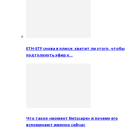
ETH-ETF снова в плюсе: хватит ли этого, чтобы
подтолкнуть эфир к…
Что такое «момент Netscape» и почему его
вспоминают именно сейчас