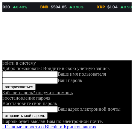
0
BNB
$594.85
XRP
$1.04
▲0.40%
▲0.90%
▲0.50%
войти в систему
Добро пожаловать! Войдите в свою учётную запись
Ваше имя пользователя
Ваш пароль
Забыли пароль? получить помощь
восстановление пароля
Восстановите свой пароль
Ваш адрес электронной почты
Пароль будет выслан Вам по электронной почте.
Главные новости о Bitcoin и Криптовалютах