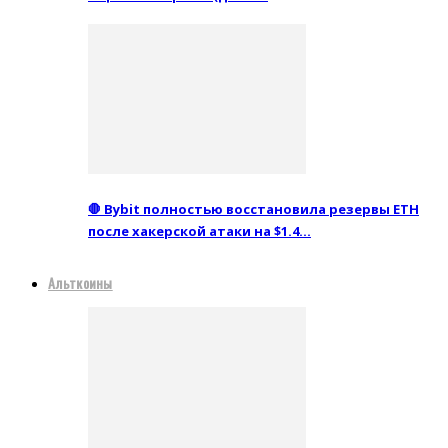
🛑 Bybit полностью восстановила резервы ETH
после хакерской атаки на $1.4…
Альткоины