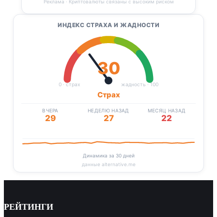
Реклама · Криптовалюты связаны с высоким риском
ИНДЕКС СТРАХА И ЖАДНОСТИ
30
0 · страх
жадность · 100
Страх
ВЧЕРА
НЕДЕЛЮ НАЗАД
МЕСЯЦ НАЗАД
29
27
22
Динамика за 30 дней
данные alternative.me
РЕЙТИНГИ