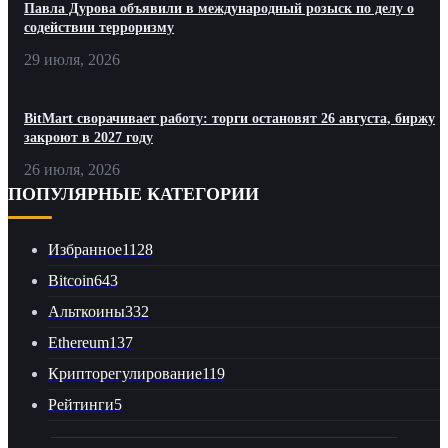
Павла Дурова объявили в международный розыск по делу о
содействии терроризму
29 июля, 2026
BitMart сворачивает работу: торги остановят 26 августа, биржу
закроют в 2027 году
26 июля, 2026
ПОПУЛЯРНЫЕ КАТЕГОРИИ
Избранное
1128
Bitcoin
643
Альткоины
332
Ethereum
137
Крипторегулирование
119
Рейтинги
5