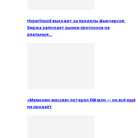
Hyperliquid выходит за пределы фьючерсов:
биржа запускает рынки прогнозов на
реальные…
«Мемкоин-мессия» потерял $60 млн — но всё ещё
не продаёт