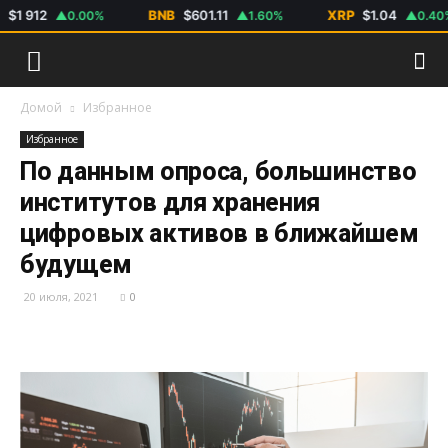
 912
BNB
$601.11
XRP
$1.04
▲0.00%
▲1.60%
▲0.40%
Домой
Избранное
Избранное
По данным опроса, большинство
институтов для хранения
цифровых активов в ближайшем
будущем
20 июля, 2021
0