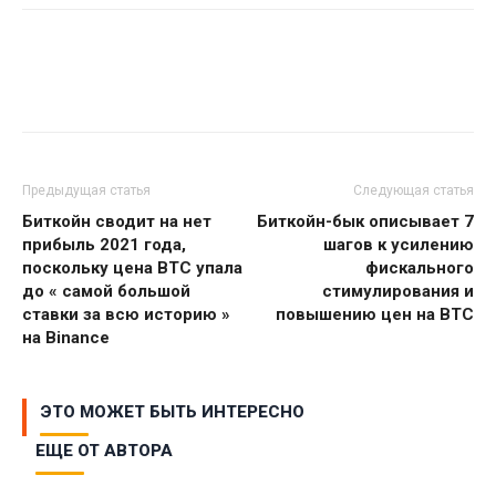
Предыдущая статья
Следующая статья
Биткойн сводит на нет
Биткойн-бык описывает 7
прибыль 2021 года,
шагов к усилению
поскольку цена BTC упала
фискального
до « самой большой
стимулирования и
ставки за всю историю »
повышению цен на BTC
на Binance
ЭТО МОЖЕТ БЫТЬ ИНТЕРЕСНО
ЕЩЕ ОТ АВТОРА