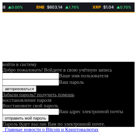
BNB
$603.14
XRP
$1.04
▲0.00%
▲1.70%
▲0.70%
войти в систему
Добро пожаловать! Войдите в свою учётную запись
Ваше имя пользователя
Ваш пароль
Забыли пароль? получить помощь
восстановление пароля
Восстановите свой пароль
Ваш адрес электронной почты
Пароль будет выслан Вам по электронной почте.
Главные новости о Bitcoin и Криптовалютах