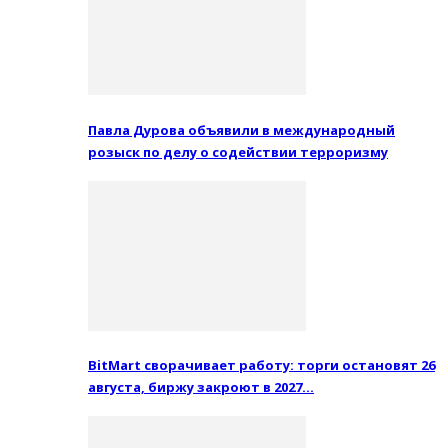
Павла Дурова объявили в международный
розыск по делу о содействии терроризму
BitMart сворачивает работу: торги остановят 26
августа, биржу закроют в 2027…