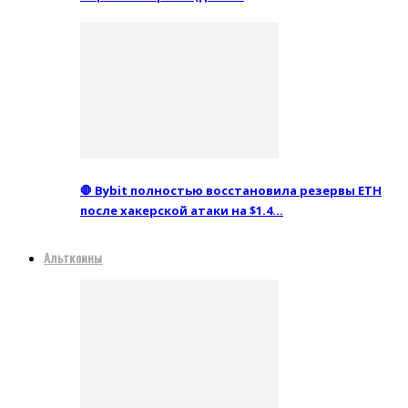
🛑 Bybit полностью восстановила резервы ETH
после хакерской атаки на $1.4…
Альткоины