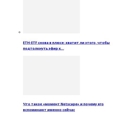
ETH-ETF снова в плюсе: хватит ли этого, чтобы
подтолкнуть эфир к…
Что такое «момент Netscape» и почему его
вспоминают именно сейчас