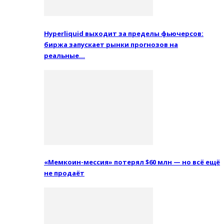
Hyperliquid выходит за пределы фьючерсов:
биржа запускает рынки прогнозов на
реальные…
«Мемкоин-мессия» потерял $60 млн — но всё ещё
не продаёт