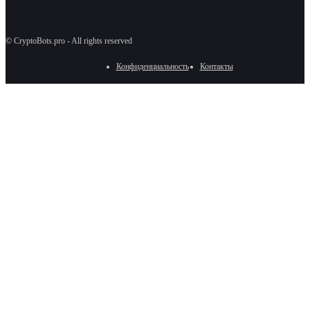
© CryptoBots.pro - All rights reserved
Конфиденциальность
Контакты