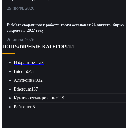
29 июля, 2026
BitMart сворачивает работу: торги остановят 26 августа, биржу
закроют в 2027 году
26 июля, 2026
ПОПУЛЯРНЫЕ КАТЕГОРИИ
Избранное
1128
Bitcoin
643
Альткоины
332
Ethereum
137
Крипторегулирование
119
Рейтинги
5