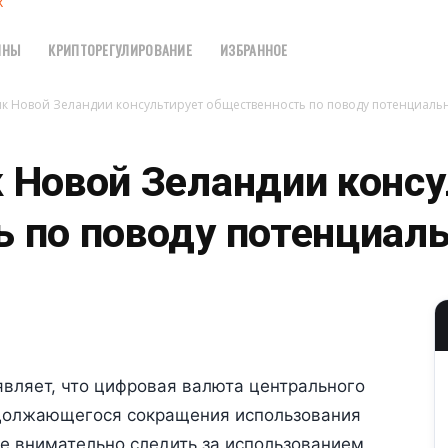
х
ИНЫ
КРИПТОРЕГУЛИРОВАНИЕ
ИЗБРАННОЕ
к Новой Зеландии консультирует общественность по поводу потенциаль
 Новой Зеландии консу
 по поводу потенциал
вляет, что цифровая валюта центрального
должающегося сокращения использования
ее внимательно следить за использованием