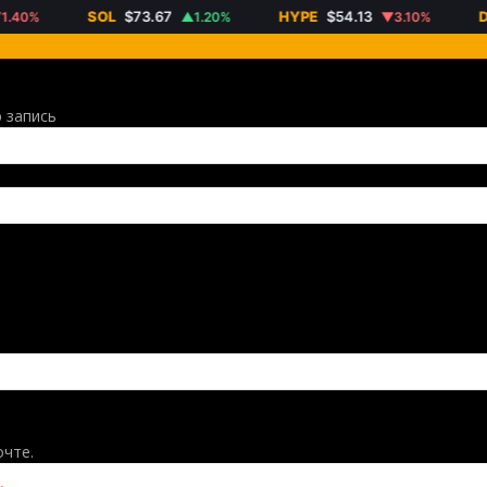
SOL
$73.67
HYPE
$54.13
DOG
0%
▲1.20%
▼3.10%
 запись
очте.