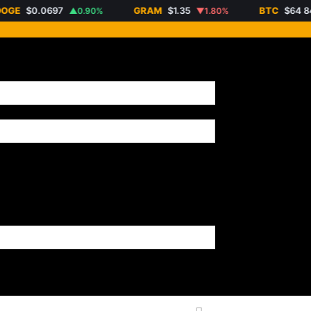
E
$0.0697
GRAM
$1.35
BTC
$64 849
▲0.90%
▼1.80%