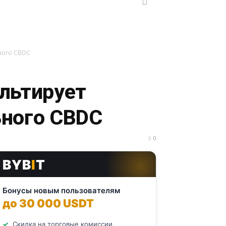
ного CBDC
льтирует
ьного CBDC
0
BYB
I
T
Бонусы новым пользователям
до 30 000 USDT
Скидка на торговые комиссии