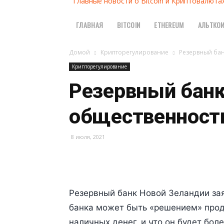
Главные новости о Bitcoin и Криптовалюта
ГЛАВНАЯ
BITCOIN
ETHEREUM
АЛЬТКО
Домой
Крипторегулирование
Резервный бан
Крипторегулирование
Резервный банк
общественность
8 июля, 2021
Резервный банк Новой Зеландии зая
банка может быть «решением» про
наличных денег, и что он будет бол