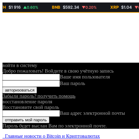
$1 916
BNB
$592.34
XRP
$1.04
▲0.60%
▼0.20%
▼0.6
войти в систему
Добро пожаловать! Войдите в свою учётную запись
Ваше имя пользователя
Ваш пароль
Забыли пароль? получить помощь
восстановление пароля
Восстановите свой пароль
Ваш адрес электронной почты
Пароль будет выслан Вам по электронной почте.
Главные новости о Bitcoin и Криптовалютах