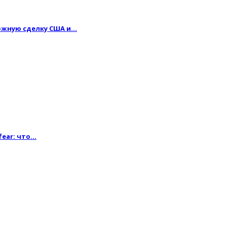
можную сделку США и…
fear: что…