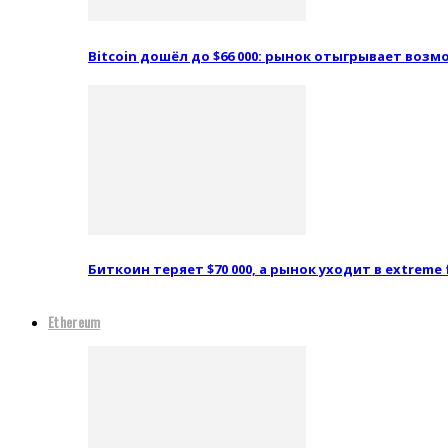
Bitcoin дошёл до $66 000: рынок отыгрывает воз
Биткоин теряет $70 000, а рынок уходит в extreme 
Ethereum