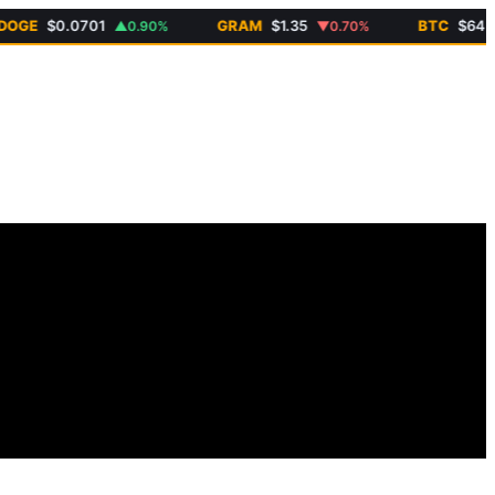
GE
$0.0701
GRAM
$1.35
BTC
$64 99
▲0.90%
▼0.70%