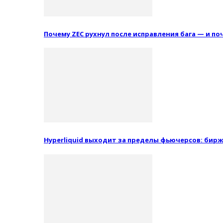
Почему ZEC рухнул после исправления бага — и п
Hyperliquid выходит за пределы фьючерсов: бир