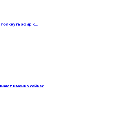
одтолкнуть эфир к…
минают именно сейчас