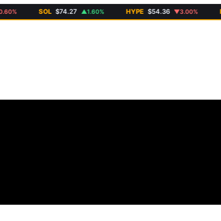
SOL
$74.27
HYPE
$54.36
DO
0%
▲1.60%
▼3.00%