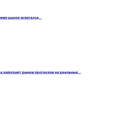
очему рынок испугался…
жа запускает рынки прогнозов на реальные…