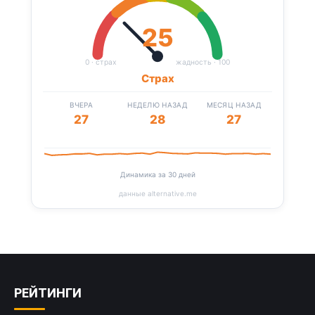
25
0 · страх
жадность · 100
Страх
ВЧЕРА
НЕДЕЛЮ НАЗАД
МЕСЯЦ НАЗАД
27
28
27
Динамика за 30 дней
данные alternative.me
РЕЙТИНГИ