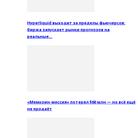
Hyperliquid выходит за пределы фьючерсов:
биржа запускает рынки прогнозов на
реальные…
«Мемкоин-мессия» потерял $60 млн — но всё ещё
не продаёт