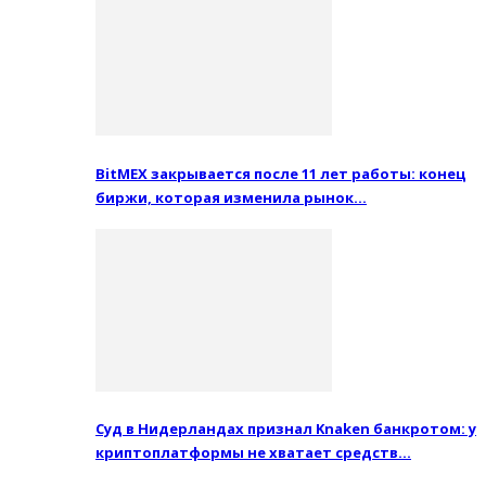
BitMEX закрывается после 11 лет работы: конец
биржи, которая изменила рынок…
Суд в Нидерландах признал Knaken банкротом: у
криптоплатформы не хватает средств…