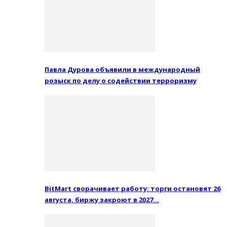
Павла Дурова объявили в международный
розыск по делу о содействии терроризму
BitMart сворачивает работу: торги остановят 26
августа, биржу закроют в 2027…