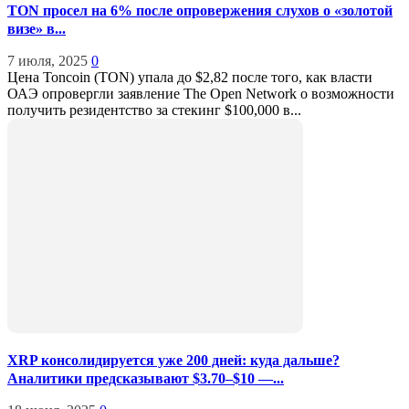
TON просел на 6% после опровержения слухов о «золотой
визе» в...
7 июля, 2025
0
Цена Toncoin (TON) упала до $2,82 после того, как власти
ОАЭ опровергли заявление The Open Network о возможности
получить резидентство за стекинг $100,000 в...
XRP консолидируется уже 200 дней: куда дальше?
Аналитики предсказывают $3.70–$10 —...