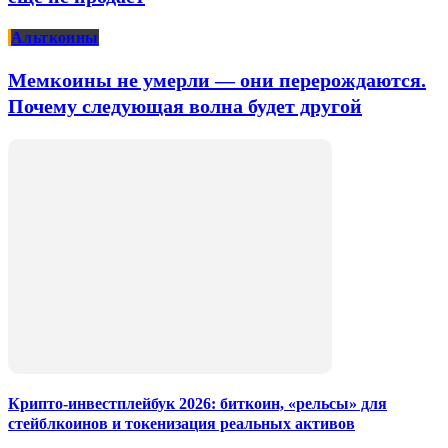
Альткоины
Мемкоины не умерли — они перерождаются.
Почему следующая волна будет другой
Крипто-инвестплейбук 2026: биткоин, «рельсы» для
стейблкоинов и токенизация реальных активов