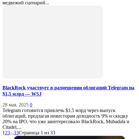
медвежий сценарий...
BlackRock участвует в размещении облигаций Telegram на
$1,5 млрд — WSJ
28 мая, 2025
0
Telegram готовится привлечь $1,5 млрд через выпуск
облигаций, предлагая инвесторам доходность 9% и скидку
20% на IPO, что уже заинтересовало BlackRock, Mubadala и
Citadel,...
1
2
3
...
33
Страница 1 из 33