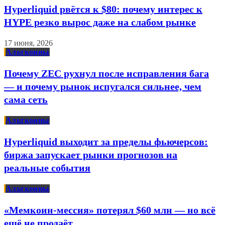
Hyperliquid рвётся к $80: почему интерес к
HYPE резко вырос даже на слабом рынке
17 июня, 2026
Альткоины
Почему ZEC рухнул после исправления бага
— и почему рынок испугался сильнее, чем
сама сеть
Альткоины
Hyperliquid выходит за пределы фьючерсов:
биржа запускает рынки прогнозов на
реальные события
Альткоины
«Мемкоин-мессия» потерял $60 млн — но всё
ещё не продаёт