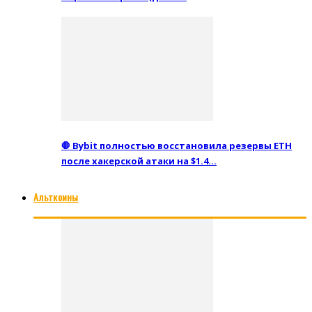
🛑 Bybit полностью восстановила резервы ETH
после хакерской атаки на $1.4…
Альткоины