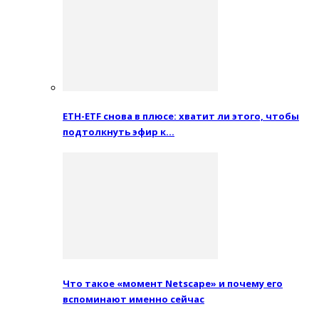
ETH-ETF снова в плюсе: хватит ли этого, чтобы
подтолкнуть эфир к…
Что такое «момент Netscape» и почему его
вспоминают именно сейчас