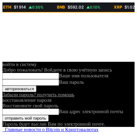
H
$1 914
BNB
$592.02
XRP
$1.02
▲0.50%
▲0.10%
▼1.
войти в систему
Добро пожаловать! Войдите в свою учётную запись
Ваше имя пользователя
Ваш пароль
Забыли пароль? получить помощь
восстановление пароля
Восстановите свой пароль
Ваш адрес электронной почты
Пароль будет выслан Вам по электронной почте.
Главные новости о Bitcoin и Криптовалютах