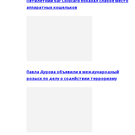
Пятилетний баг Coldcard показал слабое место
аппаратных кошельков
Павла Дурова объявили в международный
розыск по делу о содействии терроризму