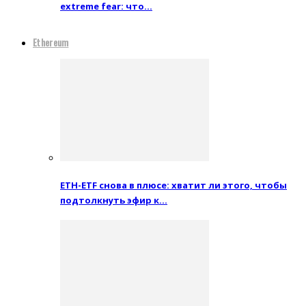
extreme fear: что…
Ethereum
ETH-ETF снова в плюсе: хватит ли этого, чтобы
подтолкнуть эфир к…