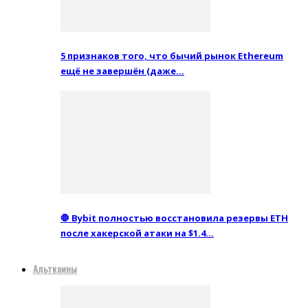
5 признаков того, что бычий рынок Ethereum
ещё не завершён (даже…
🛑 Bybit полностью восстановила резервы ETH
после хакерской атаки на $1.4…
Альткоины