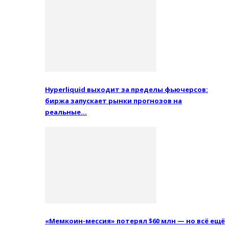
Hyperliquid выходит за пределы фьючерсов:
биржа запускает рынки прогнозов на
реальные…
«Мемкоин-мессия» потерял $60 млн — но всё ещё