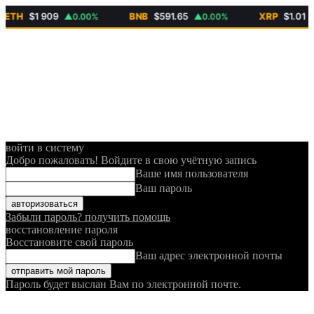
H
$1 909
BNB
$591.65
XRP
$1.01
▲0.00%
▲0.00%
▼3.0
войти в систему
Добро пожаловать! Войдите в свою учётную запись
Ваше имя пользователя
Ваш пароль
Забыли пароль? получить помощь
восстановление пароля
Восстановите свой пароль
Ваш адрес электронной почты
Пароль будет выслан Вам по электронной почте.