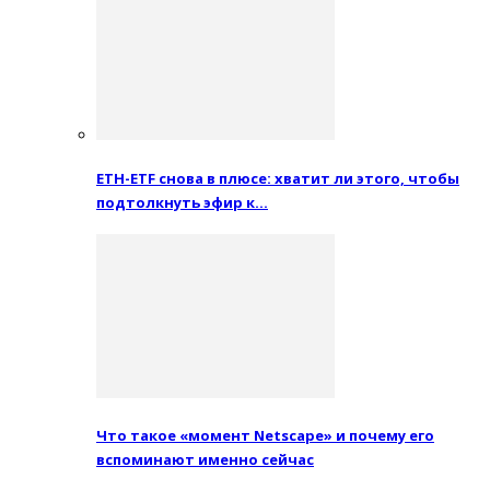
ETH-ETF снова в плюсе: хватит ли этого, чтобы
подтолкнуть эфир к…
Что такое «момент Netscape» и почему его
вспоминают именно сейчас