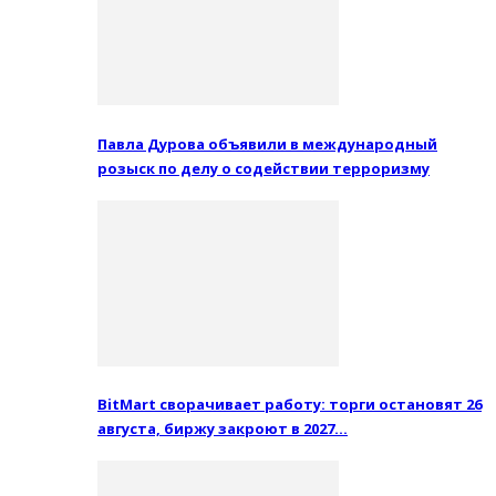
Павла Дурова объявили в международный
розыск по делу о содействии терроризму
BitMart сворачивает работу: торги остановят 26
августа, биржу закроют в 2027…