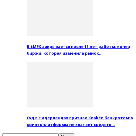
BitMEX закрывается после 11 лет работы: конец
биржи, которая изменила рынок…
Суд в Нидерландах признал Knaken банкротом: у
криптоплатформы не хватает средств…