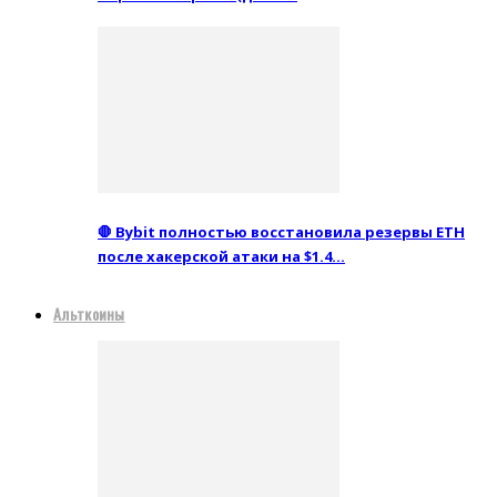
🛑 Bybit полностью восстановила резервы ETH
после хакерской атаки на $1.4…
Альткоины