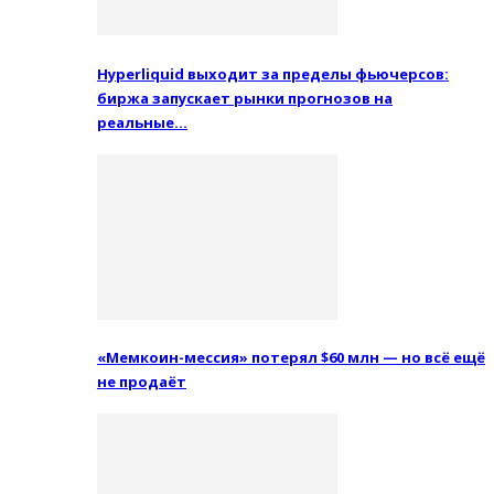
Hyperliquid выходит за пределы фьючерсов:
биржа запускает рынки прогнозов на
реальные…
«Мемкоин-мессия» потерял $60 млн — но всё ещё
не продаёт