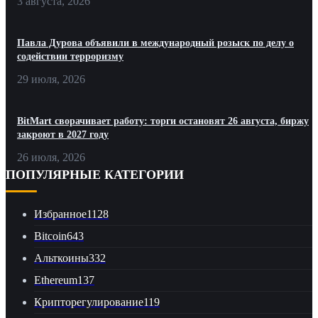
3 августа, 2026
Павла Дурова объявили в международный розыск по делу о
содействии терроризму
29 июля, 2026
BitMart сворачивает работу: торги остановят 26 августа, биржу
закроют в 2027 году
26 июля, 2026
ПОПУЛЯРНЫЕ КАТЕГОРИИ
Избранное
1128
Bitcoin
643
Альткоины
332
Ethereum
137
Крипторегулирование
119