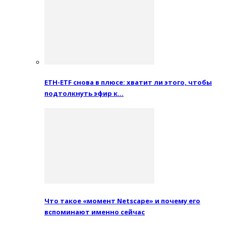
ETH-ETF снова в плюсе: хватит ли этого, чтобы
подтолкнуть эфир к…
Что такое «момент Netscape» и почему его
вспоминают именно сейчас