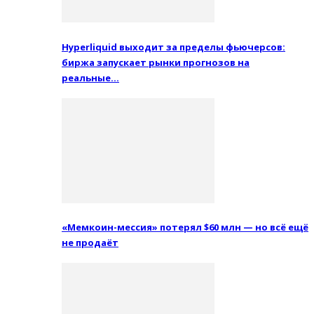
Hyperliquid выходит за пределы фьючерсов:
биржа запускает рынки прогнозов на
реальные…
«Мемкоин-мессия» потерял $60 млн — но всё ещё
не продаёт