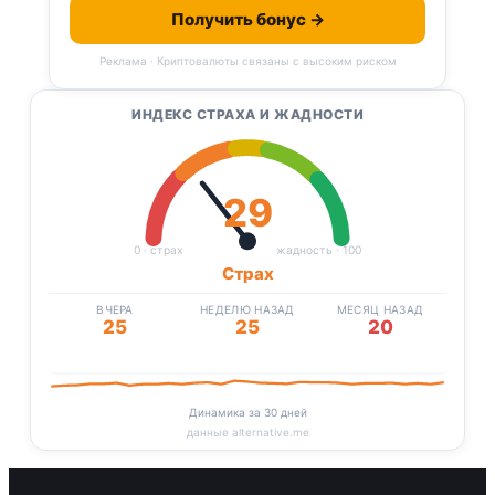
Получить бонус →
Реклама · Криптовалюты связаны с высоким риском
ИНДЕКС СТРАХА И ЖАДНОСТИ
29
0 · страх
жадность · 100
Страх
ВЧЕРА
НЕДЕЛЮ НАЗАД
МЕСЯЦ НАЗАД
25
25
20
Динамика за 30 дней
данные alternative.me