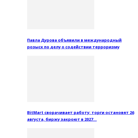
Павла Дурова объявили в международный
розыск по делу о содействии терроризму
BitMart сворачивает работу: торги остановят 26
августа, биржу закроют в 2027…