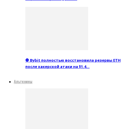
🛑 Bybit полностью восстановила резервы ETH
после хакерской атаки на $1.4…
Альткоины