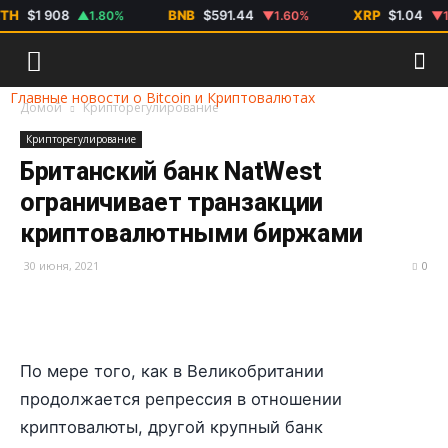
H
$1 908
BNB
$591.44
XRP
$1.04
▲1.80%
▼1.60%
▼1.5
Главные новости о Bitcoin и Криптовалютах
Домой
Крипторегулирование
Крипторегулирование
Британский банк NatWest
ограничивает транзакции
криптовалютными биржами
30 июня, 2021
0
По мере того, как в Великобритании
продолжается репрессия в отношении
криптовалюты, другой крупный банк