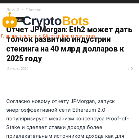
Домой
Ethereum
Ethereum
Отчет JPMorgan: Eth2 может дать
Главные новости о Bitcoin и Криптовалютах
толчок развитию индустрии
стекинга на 40 млрд долларов к
2025 году
2 июля, 2021
0
Согласно новому отчету JPMorgan, запуск
энергоэффективной сети Ethereum 2.0
популяризирует механизм консенсуса Proof-of-
Stake и сделает ставки дохода более
привлекательным источником дохода как для