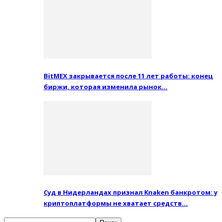
BitMEX закрывается после 11 лет работы: конец
биржи, которая изменила рынок…
Суд в Нидерландах признал Knaken банкротом: у
криптоплатформы не хватает средств…