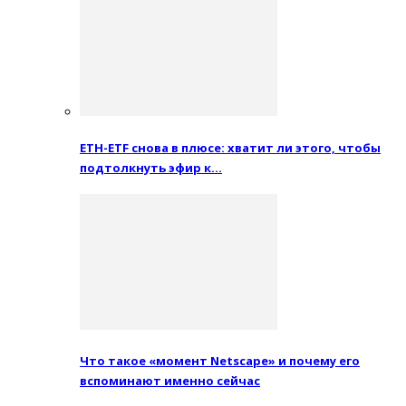
ETH-ETF снова в плюсе: хватит ли этого, чтобы
подтолкнуть эфир к…
Что такое «момент Netscape» и почему его
вспоминают именно сейчас