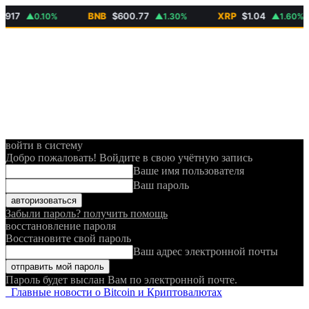
7
BNB
$600.77
XRP
$1.04
▲0.10%
▲1.30%
▲1.60%
войти в систему
Добро пожаловать! Войдите в свою учётную запись
Ваше имя пользователя
Ваш пароль
Забыли пароль? получить помощь
восстановление пароля
Восстановите свой пароль
Ваш адрес электронной почты
Пароль будет выслан Вам по электронной почте.
Главные новости о Bitcoin и Криптовалютах