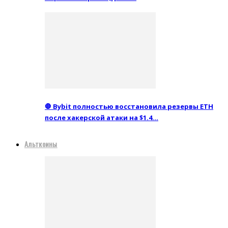
🛑 Bybit полностью восстановила резервы ETH
после хакерской атаки на $1.4…
Альткоины