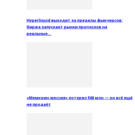
Hyperliquid выходит за пределы фьючерсов:
биржа запускает рынки прогнозов на
реальные…
«Мемкоин-мессия» потерял $60 млн — но всё ещё
не продаёт