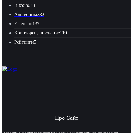
Bitcoin
643
Альткоины
332
Ethereum
137
Крипторегулирование
119
Рейтинги
5
Про Сайт