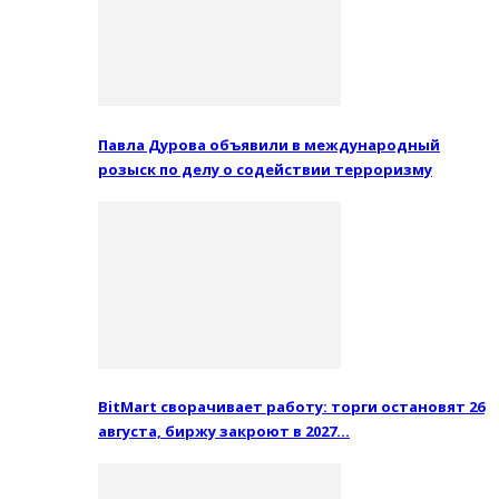
Павла Дурова объявили в международный
розыск по делу о содействии терроризму
BitMart сворачивает работу: торги остановят 26
августа, биржу закроют в 2027…