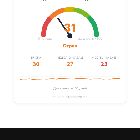
31
0 · страх
жадность · 100
Страх
ВЧЕРА
НЕДЕЛЮ НАЗАД
МЕСЯЦ НАЗАД
30
27
23
Динамика за 30 дней
данные alternative.me