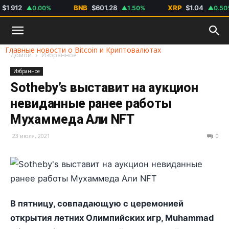
 912
BNB
$601.28
XRP
$1.04
▲0.00%
▲1.50%
▲0.50%
Главные новости о Bitcoin и Криптовалютах
Домой
Избранное
Избранное
Sotheby’s выставит на аукцион
невиданные ранее работы
Мухаммеда Али NFT
23 июля, 2021
0
В пятницу, совпадающую с церемонией
открытия летних Олимпийских игр, Muhammad