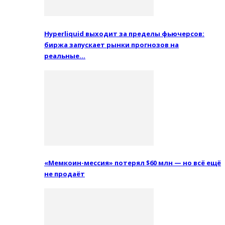
Hyperliquid выходит за пределы фьючерсов:
биржа запускает рынки прогнозов на
реальные…
«Мемкоин-мессия» потерял $60 млн — но всё ещё
не продаёт