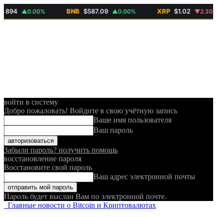
94
BNB
$587.09
XRP
$1.02
▲0.00%
▲0.00%
▼2.30%
войти в систему
Добро пожаловать! Войдите в свою учётную запись
Ваше имя пользователя
Ваш пароль
Забыли пароль? получить помощь
восстановление пароля
Восстановите свой пароль
Ваш адрес электронной почты
Пароль будет выслан Вам по электронной почте.
Главные новости о Bitcoin и Криптовалютах