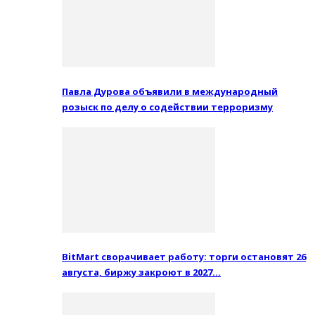
Павла Дурова объявили в международный
розыск по делу о содействии терроризму
BitMart сворачивает работу: торги остановят 26
августа, биржу закроют в 2027…