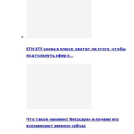
ETH-ETF снова в плюсе: хватит ли этого, чтобы
подтолкнуть эфир к…
Что такое «момент Netscape» и почему его
вспоминают именно сейчас