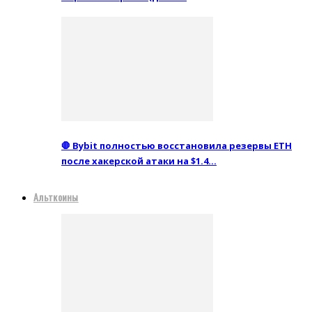
🛑 Bybit полностью восстановила резервы ETH
после хакерской атаки на $1.4…
Альткоины