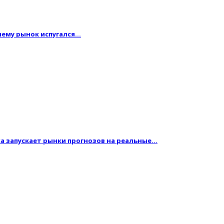
очему рынок испугался…
жа запускает рынки прогнозов на реальные…