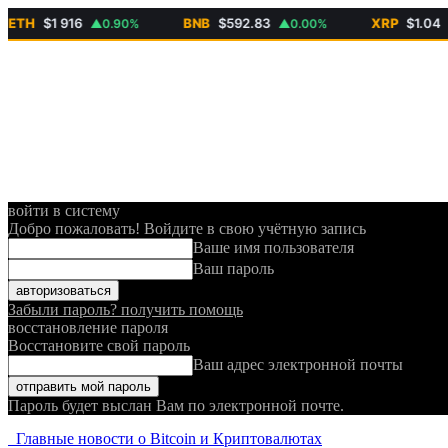
TH
$1 916
BNB
$592.83
XRP
$1.04
▲0.90%
▲0.00%
▲0.
войти в систему
Добро пожаловать! Войдите в свою учётную запись
Ваше имя пользователя
Ваш пароль
Забыли пароль? получить помощь
восстановление пароля
Восстановите свой пароль
Ваш адрес электронной почты
Пароль будет выслан Вам по электронной почте.
Главные новости о Bitcoin и Криптовалютах