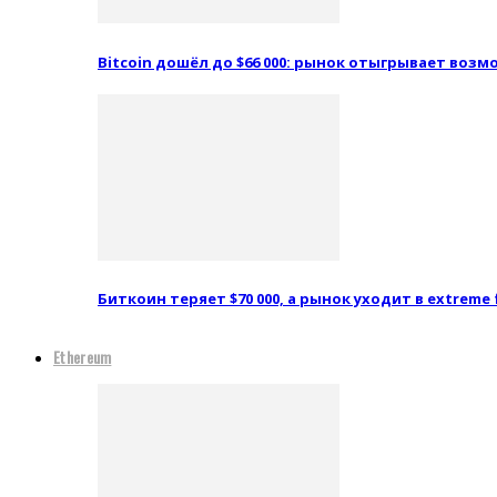
Bitcoin дошёл до $66 000: рынок отыгрывает воз
Биткоин теряет $70 000, а рынок уходит в extreme 
Ethereum