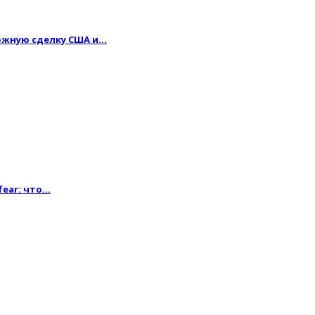
можную сделку США и…
fear: что…