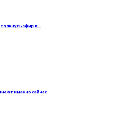
одтолкнуть эфир к…
минают именно сейчас