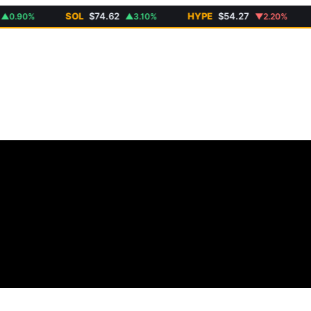
SOL
$74.62
HYPE
$54.27
D
90%
▲3.10%
▼2.20%