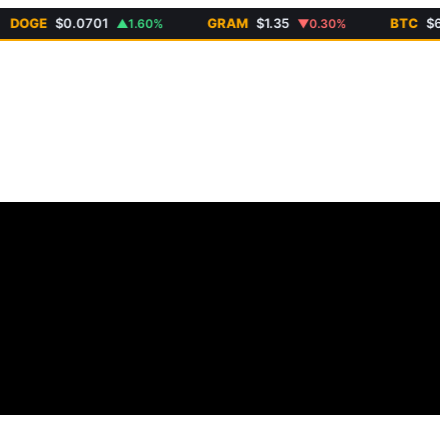
OGE
$0.0701
GRAM
$1.35
BTC
$64 96
▲1.60%
▼0.30%