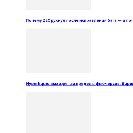
Почему ZEC рухнул после исправления бага — и п
Hyperliquid выходит за пределы фьючерсов: бир