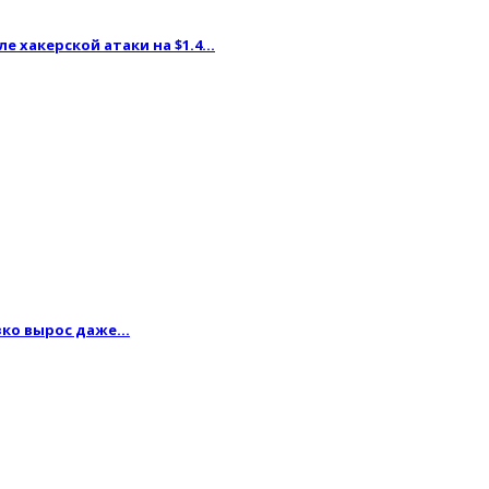
ле хакерской атаки на $1.4…
резко вырос даже…