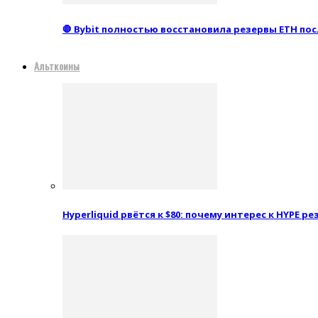
🛑 Bybit полностью восстановила резервы ETH пос
Альткоины
Hyperliquid рвётся к $80: почему интерес к HYPE 