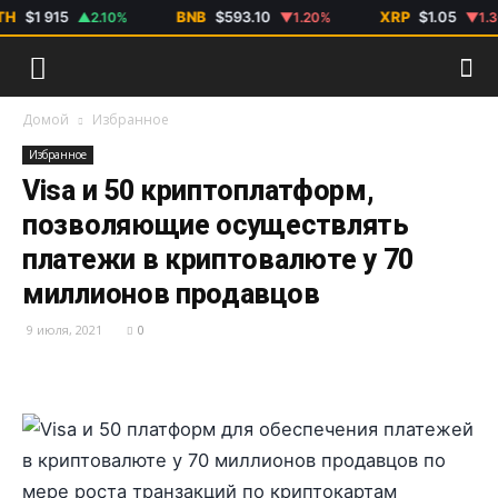
$1 915
BNB
$593.10
XRP
$1.05
▲2.10%
▼1.20%
▼1.30%
Домой
Избранное
Избранное
Visa и 50 криптоплатформ,
позволяющие осуществлять
платежи в криптовалюте у 70
миллионов продавцов
9 июля, 2021
0