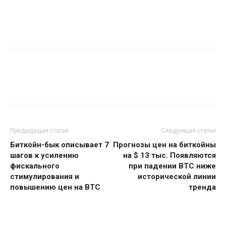
Предыдущая статья
Следующая статья
Биткойн-бык описывает 7
Прогнозы цен на биткойны
шагов к усилению
на $ 13 тыс. Появляются
фискального
при падении BTC ниже
стимулирования и
исторической линии
повышению цен на BTC
тренда