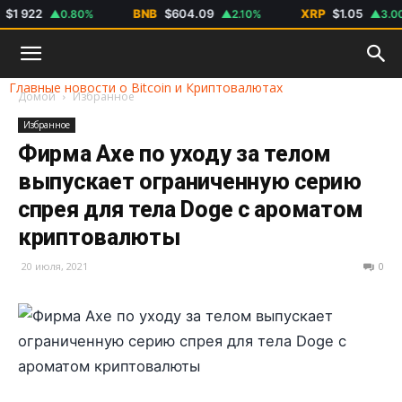
 922
BNB
$604.09
XRP
$1.05
▲0.80%
▲2.10%
▲3.00%
Главные новости о Bitcoin и Криптовалютах
Домой
Избранное
Избранное
Фирма Axe по уходу за телом
выпускает ограниченную серию
спрея для тела Doge с ароматом
криптовалюты
20 июля, 2021
0