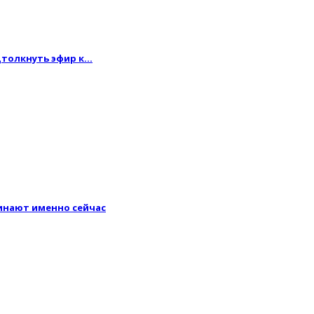
одтолкнуть эфир к…
минают именно сейчас