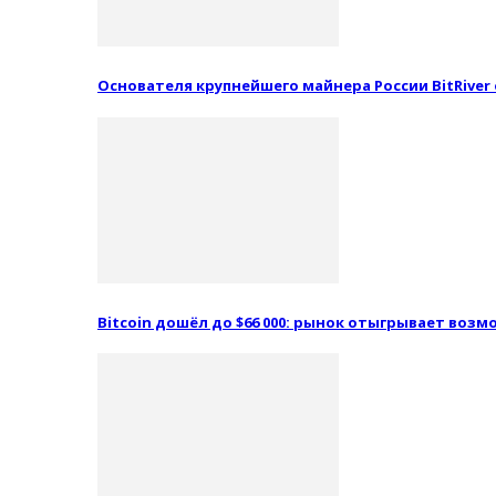
Основателя крупнейшего майнера России BitRiver
Bitcoin дошёл до $66 000: рынок отыгрывает воз