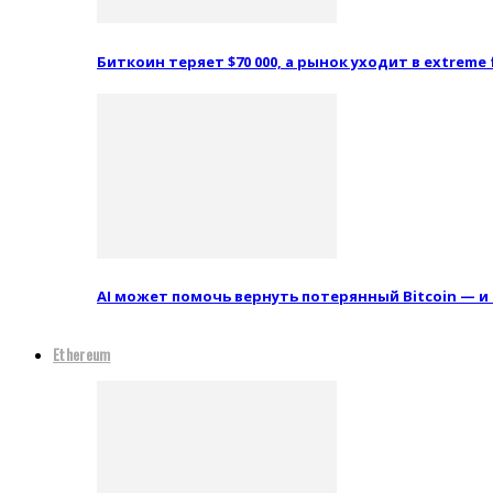
Биткоин теряет $70 000, а рынок уходит в extreme 
AI может помочь вернуть потерянный Bitcoin — и
Ethereum