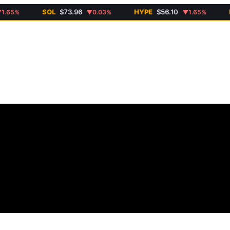
SOL
$73.96
HYPE
$56.10
DOG
5%
▼0.03%
▼1.65%