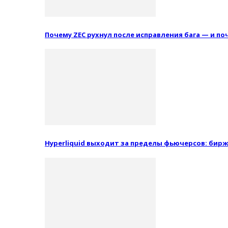
Почему ZEC рухнул после исправления бага — и п
Hyperliquid выходит за пределы фьючерсов: бир