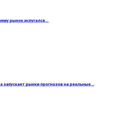
очему рынок испугался…
жа запускает рынки прогнозов на реальные…