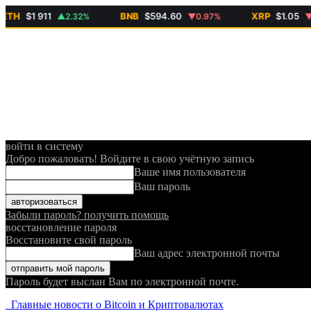
H
$1 911
BNB
$594.60
XRP
$1.05
▲2.32%
▼0.97%
▼1.6
войти в систему
Добро пожаловать! Войдите в свою учётную запись
Ваше имя пользователя
Ваш пароль
Забыли пароль? получить помощь
восстановление пароля
Восстановите свой пароль
Ваш адрес электронной почты
Пароль будет выслан Вам по электронной почте.
Главные новости о Bitcoin и Криптовалютах