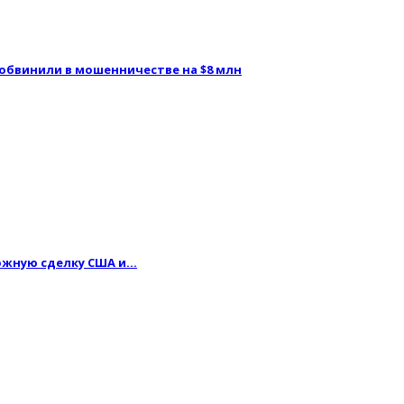
 обвинили в мошенничестве на $8 млн
можную сделку США и…