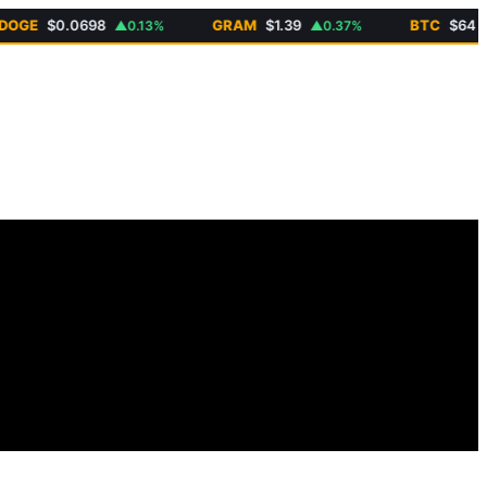
E
$0.0698
GRAM
$1.39
BTC
$64 768
▲0.13%
▲0.37%