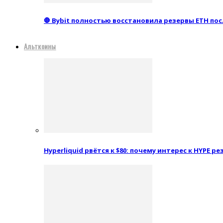
🛑 Bybit полностью восстановила резервы ETH пос
Альткоины
Hyperliquid рвётся к $80: почему интерес к HYPE 