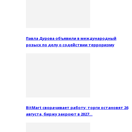
Павла Дурова объявили в международный
розыск по делу о содействии терроризму
BitMart сворачивает работу: торги остановят 26
августа, биржу закроют в 2027…