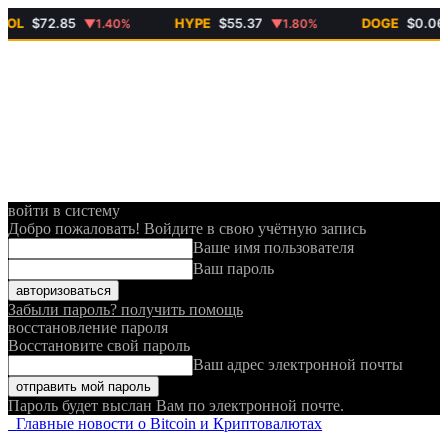
72.85
HYPE
$55.37
DOGE
$0.0692
▼1.40%
▼1.80%
▼0
войти в систему
Добро пожаловать! Войдите в свою учётную запись
Ваше имя пользователя
Ваш пароль
Забыли пароль? получить помощь
восстановление пароля
Восстановите свой пароль
Ваш адрес электронной почты
Пароль будет выслан Вам по электронной почте.
Главные новости о Bitcoin и Криптовалютах