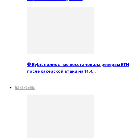
🛑 Bybit полностью восстановила резервы ETH
после хакерской атаки на $1.4…
Альткоины