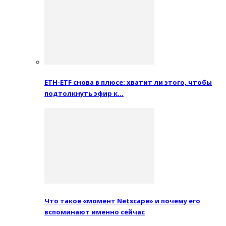
ETH-ETF снова в плюсе: хватит ли этого, чтобы
подтолкнуть эфир к…
Что такое «момент Netscape» и почему его
вспоминают именно сейчас