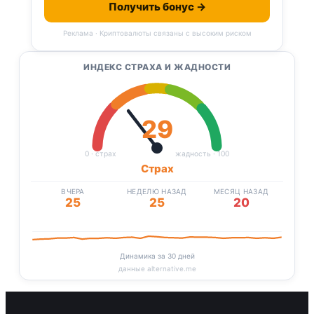
Получить бонус →
Реклама · Криптовалюты связаны с высоким риском
ИНДЕКС СТРАХА И ЖАДНОСТИ
29
0 · страх
жадность · 100
Страх
ВЧЕРА
НЕДЕЛЮ НАЗАД
МЕСЯЦ НАЗАД
25
25
20
Динамика за 30 дней
данные alternative.me