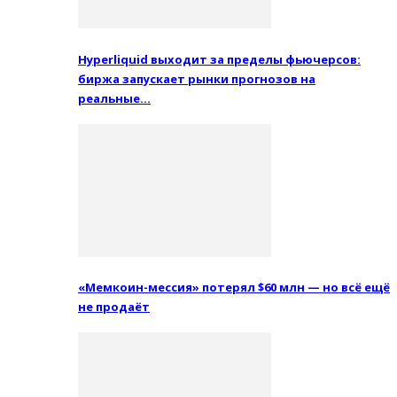
Hyperliquid выходит за пределы фьючерсов:
биржа запускает рынки прогнозов на
реальные…
«Мемкоин-мессия» потерял $60 млн — но всё ещё
не продаёт