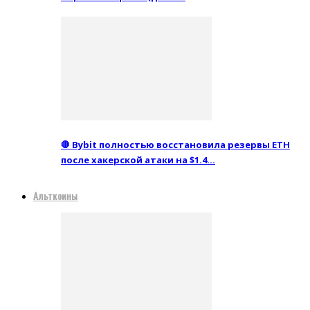
🛑 Bybit полностью восстановила резервы ETH
после хакерской атаки на $1.4…
Альткоины