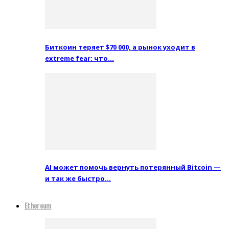
Биткоин теряет $70 000, а рынок уходит в
extreme fear: что…
AI может помочь вернуть потерянный Bitcoin —
и так же быстро…
Ethereum