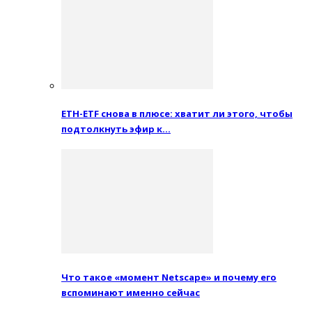
ETH-ETF снова в плюсе: хватит ли этого, чтобы
подтолкнуть эфир к…
Что такое «момент Netscape» и почему его
вспоминают именно сейчас