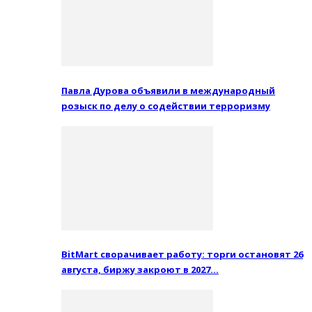
Павла Дурова объявили в международный
розыск по делу о содействии терроризму
BitMart сворачивает работу: торги остановят 26
августа, биржу закроют в 2027…