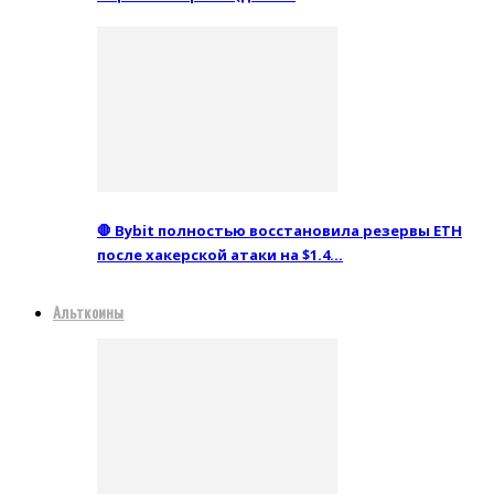
🛑 Bybit полностью восстановила резервы ETH
после хакерской атаки на $1.4…
Альткоины