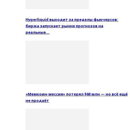
Hyperliquid выходит за пределы фьючерсов:
биржа запускает рынки прогнозов на
реальные…
«Мемкоин-мессия» потерял $60 млн — но всё ещё
не продаёт