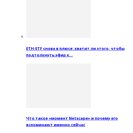
ETH-ETF снова в плюсе: хватит ли этого, чтобы
подтолкнуть эфир к…
Что такое «момент Netscape» и почему его
вспоминают именно сейчас