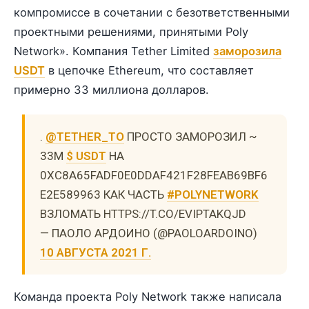
компромиссе в сочетании с безответственными
проектными решениями, принятыми Poly
Network». Компания Tether Limited
заморозила
USDT
в цепочке Ethereum, что составляет
примерно 33 миллиона долларов.
.
@TETHER_TO
ПРОСТО ЗАМОРОЗИЛ ~
33M
$ USDT
НА
0XC8A65FADF0E0DDAF421F28FEAB69BF6
E2E589963 КАК ЧАСТЬ
#POLYNETWORK
ВЗЛОМАТЬ HTTPS://T.CO/EVIPTAKQJD
— ПАОЛО АРДОИНО (@PAOLOARDOINO)
10 АВГУСТА 2021 Г.
Команда проекта Poly Network также написала