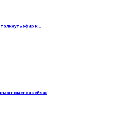
одтолкнуть эфир к…
минают именно сейчас