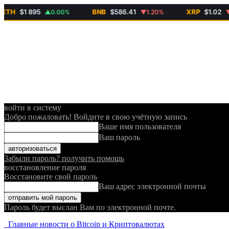
H
$1 895
BNB
$586.41
XRP
$1.02
▲0.00%
▼1.20%
▼2.1
войти в систему
Добро пожаловать! Войдите в свою учётную запись
Ваше имя пользователя
Ваш пароль
Забыли пароль? получить помощь
восстановление пароля
Восстановите свой пароль
Ваш адрес электронной почты
Пароль будет выслан Вам по электронной почте.
Главные новости о Bitcoin и Криптовалютах