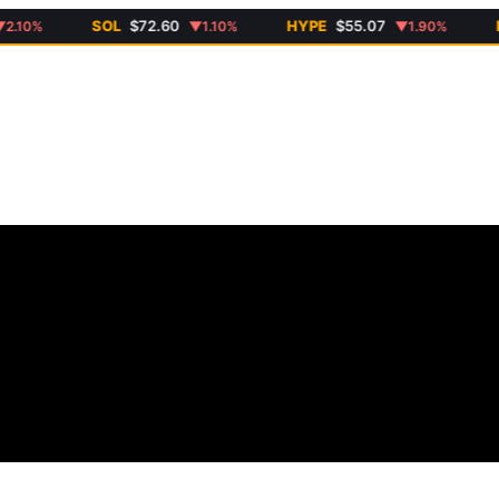
SOL
$72.60
HYPE
$55.07
DOG
0%
▼1.10%
▼1.90%