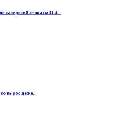
ле хакерской атаки на $1.4…
резко вырос даже…