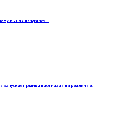
очему рынок испугался…
жа запускает рынки прогнозов на реальные…