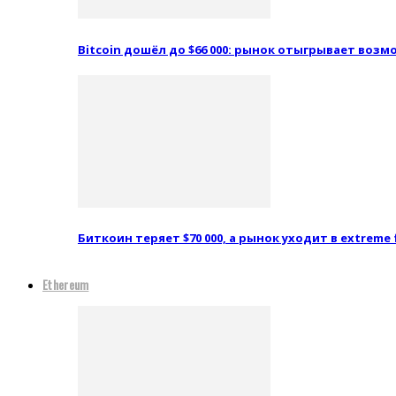
Bitcoin дошёл до $66 000: рынок отыгрывает воз
Биткоин теряет $70 000, а рынок уходит в extreme 
Ethereum