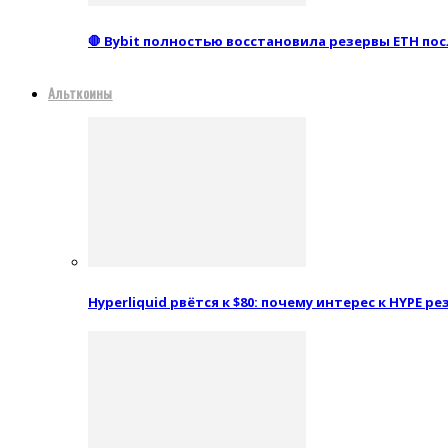
🛑 Bybit полностью восстановила резервы ETH пос
Альткоины
Hyperliquid рвётся к $80: почему интерес к HYPE 