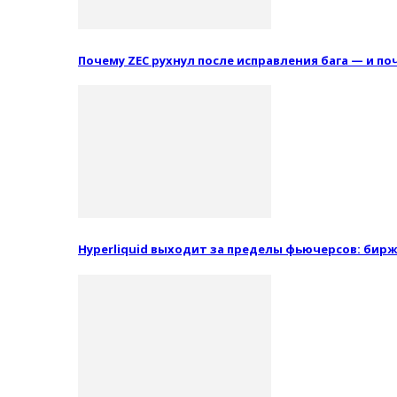
Почему ZEC рухнул после исправления бага — и п
Hyperliquid выходит за пределы фьючерсов: бир