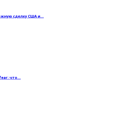
можную сделку США и…
fear: что…