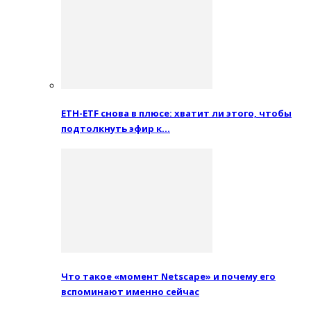
ETH-ETF снова в плюсе: хватит ли этого, чтобы
подтолкнуть эфир к…
Что такое «момент Netscape» и почему его
вспоминают именно сейчас