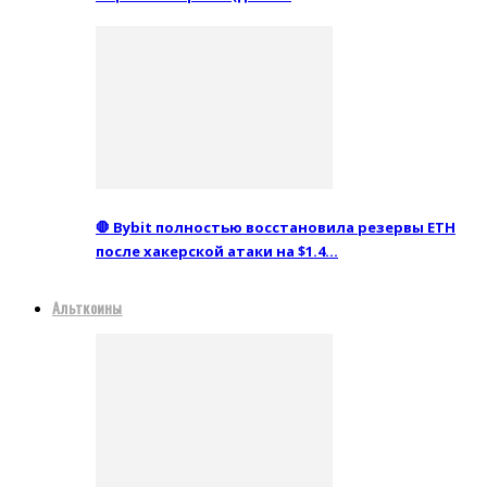
🛑 Bybit полностью восстановила резервы ETH
после хакерской атаки на $1.4…
Альткоины