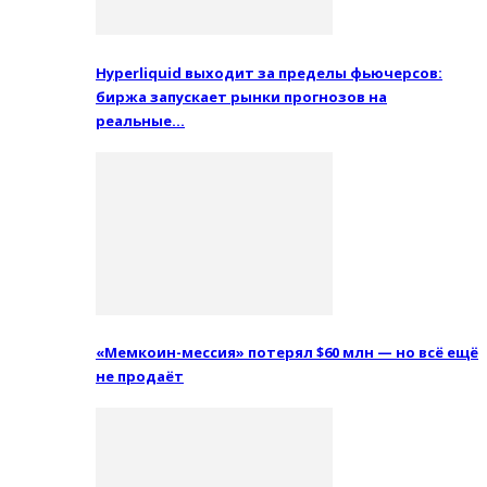
Hyperliquid выходит за пределы фьючерсов:
биржа запускает рынки прогнозов на
реальные…
«Мемкоин-мессия» потерял $60 млн — но всё ещё
не продаёт