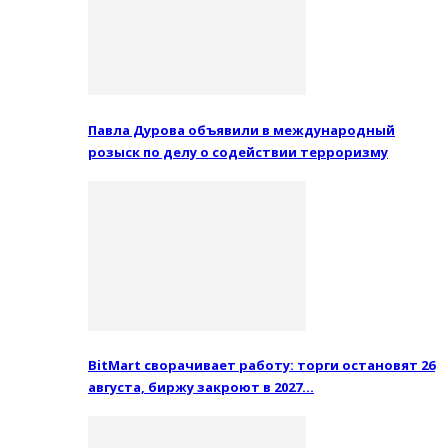
Павла Дурова объявили в международный
розыск по делу о содействии терроризму
BitMart сворачивает работу: торги остановят 26
августа, биржу закроют в 2027…