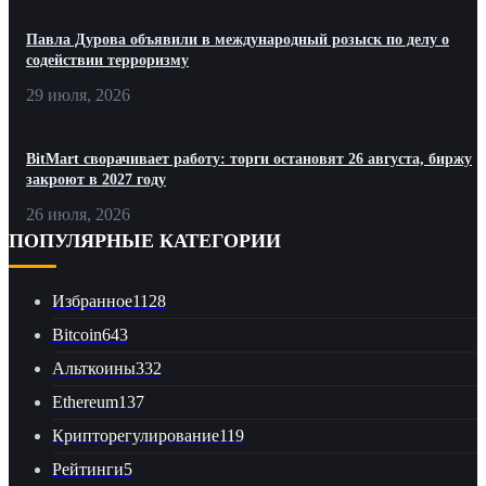
Павла Дурова объявили в международный розыск по делу о
содействии терроризму
29 июля, 2026
BitMart сворачивает работу: торги остановят 26 августа, биржу
закроют в 2027 году
26 июля, 2026
ПОПУЛЯРНЫЕ КАТЕГОРИИ
Избранное
1128
Bitcoin
643
Альткоины
332
Ethereum
137
Крипторегулирование
119
Рейтинги
5