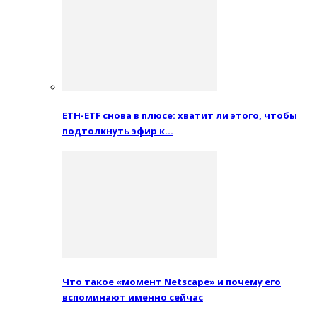
ETH-ETF снова в плюсе: хватит ли этого, чтобы
подтолкнуть эфир к…
Что такое «момент Netscape» и почему его
вспоминают именно сейчас