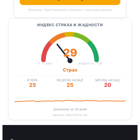
Реклама · Криптовалюты связаны с высоким риском
ИНДЕКС СТРАХА И ЖАДНОСТИ
29
0 · страх
жадность · 100
Страх
ВЧЕРА
НЕДЕЛЮ НАЗАД
МЕСЯЦ НАЗАД
25
25
20
Динамика за 30 дней
данные alternative.me