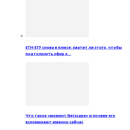
ETH-ETF снова в плюсе: хватит ли этого, чтобы
подтолкнуть эфир к…
Что такое «момент Netscape» и почему его
вспоминают именно сейчас