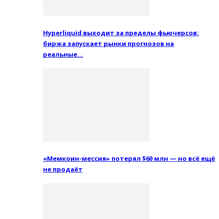
Hyperliquid выходит за пределы фьючерсов:
биржа запускает рынки прогнозов на
реальные…
«Мемкоин-мессия» потерял $60 млн — но всё ещё
не продаёт