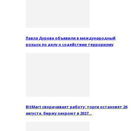
Павла Дурова объявили в международный
розыск по делу о содействии терроризму
BitMart сворачивает работу: торги остановят 26
августа, биржу закроют в 2027…