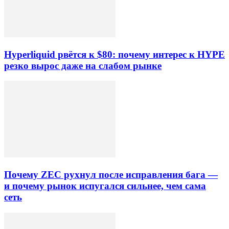
Hyperliquid рвётся к $80: почему интерес к HYPE
резко вырос даже на слабом рынке
Почему ZEC рухнул после исправления бага —
и почему рынок испугался сильнее, чем сама
сеть