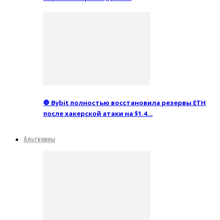
🛑 Bybit полностью восстановила резервы ETH
после хакерской атаки на $1.4…
Альткоины