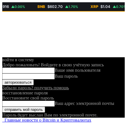
6
BNB
$602.70
XRP
$1.04
▲0.00%
▲1.70%
▲0.70%
войти в систему
Добро пожаловать! Войдите в свою учётную запись
Ваше имя пользователя
Ваш пароль
Забыли пароль? получить помощь
восстановление пароля
Восстановите свой пароль
Ваш адрес электронной почты
Пароль будет выслан Вам по электронной почте.
Главные новости о Bitcoin и Криптовалютах