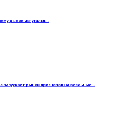
очему рынок испугался…
жа запускает рынки прогнозов на реальные…