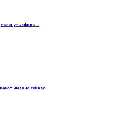
одтолкнуть эфир к…
минают именно сейчас