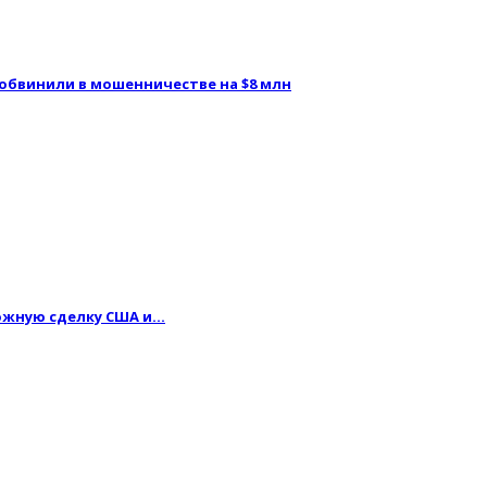
 обвинили в мошенничестве на $8 млн
можную сделку США и…