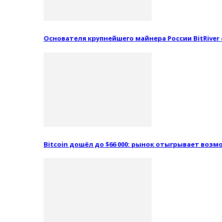
Основателя крупнейшего майнера России BitRiver
Bitcoin дошёл до $66 000: рынок отыгрывает воз