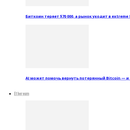
Биткоин теряет $70 000, а рынок уходит в extreme 
AI может помочь вернуть потерянный Bitcoin — и
Ethereum