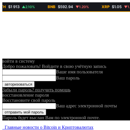
$1 913
BNB
$592.94
XRP
$1.05
▲2.10%
▼1.20%
▼1.30%
войти в систему
Добро пожаловать! Войдите в свою учётную запись
Ваше имя пользователя
Ваш пароль
Забыли пароль? получить помощь
восстановление пароля
Восстановите свой пароль
Ваш адрес электронной почты
Пароль будет выслан Вам по электронной почте.
Главные новости о Bitcoin и Криптовалютах