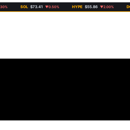
SOL
$73.41
HYPE
$55.86
DOGE
▼0.50%
▼2.00%